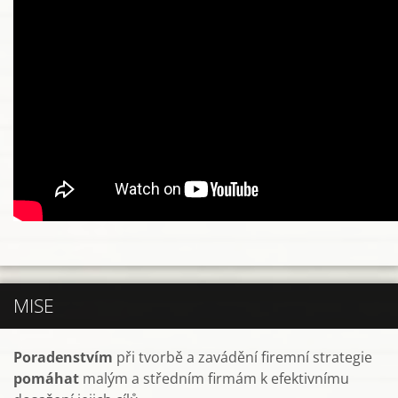
MISE
Poradenstvím
při tvorbě a zavádění firemní strategie
pomáhat
malým a středním firmám k efektivnímu