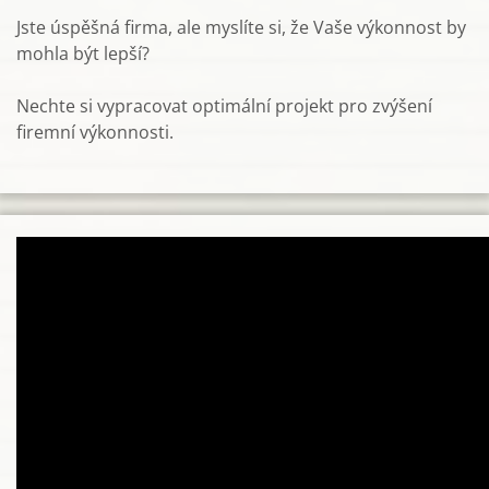
Jste úspěšná firma, ale myslíte si, že Vaše výkonnost by
mohla být lepší?
Nechte si vypracovat optimální projekt pro zvýšení
firemní výkonnosti.