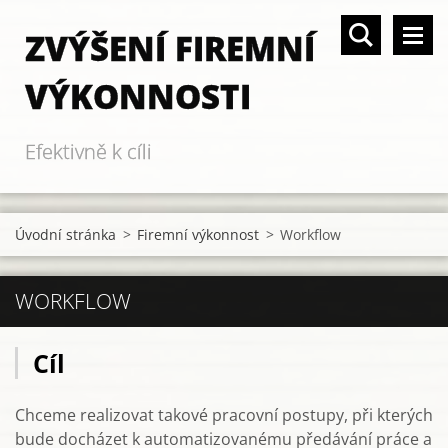
ZVÝŠENÍ FIREMNÍ
VÝKONNOSTI
Efektivně k cíli
Úvodní stránka
>
Firemní výkonnost
>
Workflow
WORKFLOW
Cíl
Chceme realizovat takové pracovní postupy, při kterých
bude docházet k automatizovanému předávání práce a