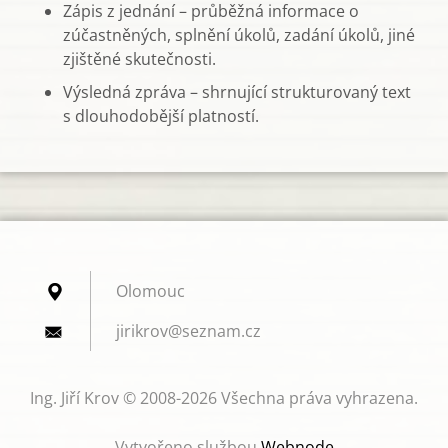
Zápis z jednání – průběžná informace o
zúčastněných, splnění úkolů, zadání úkolů, jiné
zjištěné skutečnosti.
Výsledná zpráva – shrnující strukturovaný text
s dlouhodobější platností.
Olomouc
jirikrov
@seznam.
cz
Ing. Jiří Krov © 2008-2026 Všechna práva vyhrazena.
Vytvořeno službou
Webnode