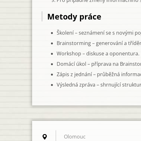
Pro případné změny informačního s
Metody práce
Školení – seznámení se s novými po
Brainstorming – generování a třídě
Workshop – diskuse a oponentura.
Domácí úkol – příprava na Brains
Zápis z jednání – průběžná informac
Výsledná zpráva – shrnující struktu
Olomouc