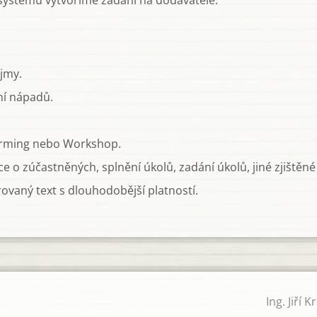
ystému vytvoříme zadání na dodavatele.
jmy.
ní nápadů.
torming nebo Workshop.
e o zúčastněných, splnění úkolů, zadání úkolů, jiné zjištěné
rovaný text s dlouhodobější platností.
Ing. Jiří