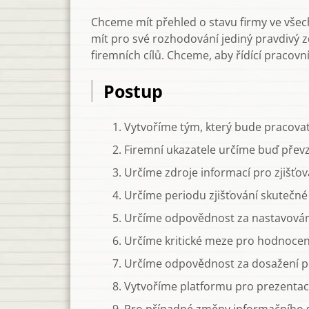
Chceme mít přehled o stavu firmy ve všech 
mít pro své rozhodování jediný pravdivý zd
firemních cílů. Chceme, aby řídící pracovní
Postup
Vytvoříme tým, který bude pracov
Firemní ukazatele určíme buď převz
Určíme zdroje informací pro zjišťov
Určíme periodu zjišťování skutečn
Určíme odpovědnost za nastavován
Určíme kritické meze pro hodnocení
Určíme odpovědnost za dosažení p
Vytvoříme platformu pro prezentaci