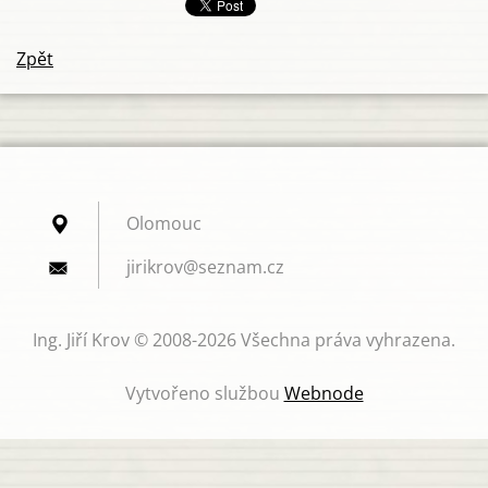
Zpět
Olomouc
jirikrov
@seznam.
cz
Ing. Jiří Krov © 2008-2026 Všechna práva vyhrazena.
Vytvořeno službou
Webnode