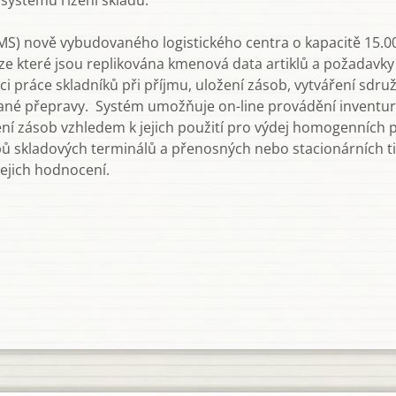
systému řízení skladu.
WMS) nově vybudovaného logistického centra o kapacitě 15.0
, ze které jsou replikována kmenová data artiklů a požadavky
 práce skladníků při příjmu, uložení zásob, vytváření sdruže
ané přepravy. Systém umožňuje on-line provádění inventur s
í zásob vzhledem k jejich použití pro výdej homogenních p
 typů skladových terminálů a přenosných nebo stacionárních 
jejich hodnocení.