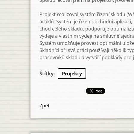
Spolupracoval jsem na projektu vytvoření 
Projekt realizoval systém řízení skladu (
artiklů. Systém je řízen obchodní aplikací
chod celého skladu, podporuje optimalizaci
výdeje a vlastním výdeji na smluvně sjedn
Systém umožňuje provést optimální uložen
Skladníci při své práci používají několik
pracovníků skladu a vytváří podklady pro 
Štítky
:
Projekty
Zpět