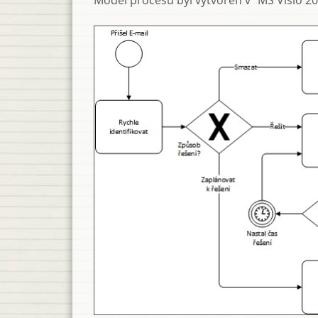
Model procesu byl vytvořen v "MS Visio 20