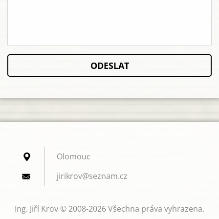
Olomouc
jirikrov
@seznam.
cz
Ing. Jiří Krov © 2008-2026 Všechna práva vyhrazena.