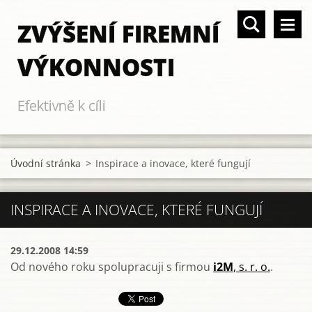
ZVÝŠENÍ FIREMNÍ
VÝKONNOSTI
Efektivně k cíli
Úvodní stránka
>
Inspirace a inovace, které fungují
INSPIRACE A INOVACE, KTERÉ FUNGUJÍ
29.12.2008 14:59
Od nového roku spolupracuji s firmou
i2M
, s. r. o.
.